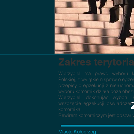
Zakres terytori
Wierzyciel ma prawo wyboru ko
Polskiej, z wyjątkiem spraw o egze
przepisy o egzekucji z nieruchom
wyboru komornik działa poza obsz
Wierzyciel, dokonując wyboru
wszczęcie egzekucji oświadczeni
komornika.
Rewirem komorniczym jest obszar 
Miasto Kołobrzeg