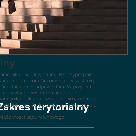
alny
mornika na terytorium Rzeczypospolitej
kucję z nieruchomości oraz spraw, w których
ości stosuje się odpowiednio. W przypadku
arem swojego rewiru komorniczego.
 komornika, składa wraz z wnioskiem o
Zakres terytorialny
e na piśmie, że korzysta z prawa wyboru
właściwości sądu rejonowego.